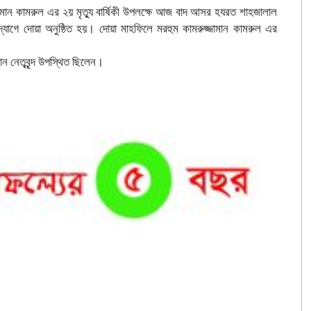
মান কামরুল এর ২য় মৃত্যু বার্ষিকী উপলক্ষে আজ বাদ আসর হযরত শাহজালাল
োগে দোয়া অনুষ্ঠিত হয়। দোয়া মাহফিলে মরহুম কামরুজ্জামান কামরুল এর
ন নেতৃবৃন্দ উপস্থিত ছিলেন।
am
hare