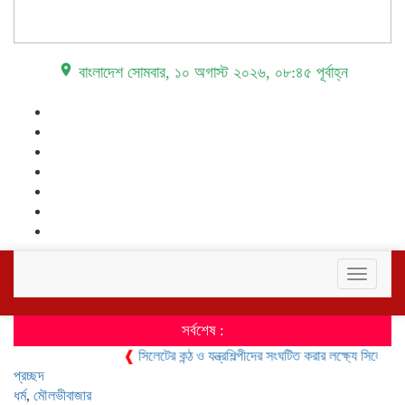
place বাংলাদেশ
সোমবার, ১০ অগাস্ট ২০২৬, ০৮:৪৫ পূর্বাহ্ন
Toggle
navigati
সর্বশেষ :
❰
সিলেটের কন্ঠ ও যন্ত্রশিল্পীদের সংঘটিত করার লক্ষ্যে সিলেট মিউজিক
প্রচ্ছদ
ধর্ম
,
মৌলভীবাজার