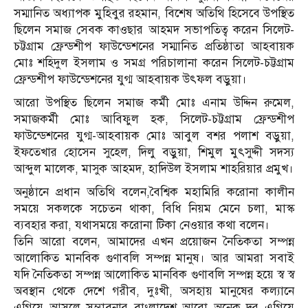
সম্মা‌নিত অধ্যাপক মু‌হিবুর রহমান, বি‌শেষ অতিথি হিসেবে উপস্থিত
ছিলেন সমাজ সেবক কাওছার আহমদ সভাপ‌তিত্ব ক‌রেন সিলেট-
চট্টগ্রাম ফ্রেন্ডশীপ ফাউন্ডেশনের সম্মা‌নিত প্রতিষ্ঠাতা আহবায়ক
মোঃ শহিদুল ইসলাম ও সমগ্র প‌রিচালানা ক‌রেন সিলেট-চট্টগ্রাম
ফ্রেন্ডশীপ ফাউন্ডেশনের যুগ্ম আহবায়ক উৎফল বড়ুয়া।
আ‌রো উপ‌স্থিত ছি‌লেন সমাজ কর্মী মোঃ এনাম উদ্দিন রুমেল,
সমাজকর্মী মোঃ আবিফুল হক, সিলেট-চট্টগ্রাম ফ্রেন্ডশীপ
ফাউন্ডেশনের যুগ্ম-আহবায়ক মোঃ আবুল বশর পলাশ বড়ুয়া,
ইফ‌তেখার হো‌সেন সু‌হেল, দিলু বড়ুয়া, শিমুল মুৎসুদ্দী সদস‌্য
আব্দুল মা‌লেক, মাসুক আহমদ, হা‌দিউল ইসলাম শাহ‌রিয়ার প্রমুখ।
অনুষ্ঠানে প্রধান অতিথি বলেন,বৈশ্বিক মহামিরি করোনা কালীন
সময়ে সকলকে সচেতন থাকা, বিধি নিয়ম মেনে চলা, মাস্ক
ব্যবহার করা, যথাসময়ে করোনা টিকা নেওয়ার কথা বলেন।
তিনি আরো বলেন, আমাদের এখন প্রয়োজন নৈতিকতা সম্পন্ন
আলোকিত মানবিক গুণাবলি সম্পন্ন মানুষ। আর আমরা সবাই
যদি নৈতিকতা সম্পন্ন আলোকিত মানবিক গুণাবলি সম্পন্ন হয়ে স্ব স্ব
অবস্থান থেকে দেশে গরীব, দুঃখী, অসহায় মানুষের কল্যানে
এগিয়ে আসলে সম্ভাবনার বাংলাদেশ আরো অনেক দূর এগিয়ে