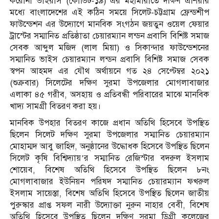
করোনা ভাইরাস (কোভিট-১৯) এর মহামারীতে দক্ষিণ এশিয়ার
মধ্যে বাংলাদেশের এই কঠিন সময়ে সিলেট-চট্টগ্রাম ফ্রেন্ডশীপ
ফাউন্ডেশন এর উদ্যোগে মানবিক সংগঠন জয়তুন ও‌য়েল ফেয়ার
ট্রাস্টের সম্মা‌নিত প্রতিষ্ঠাতা চেয়ারম্যান লন্ডন প্রবা‌সি বি‌শিষ্ট সমাজ
সেবক আব্দুল ম‌জিদ (লাল মিয়া) ও সিকান্দার ফাউ‌ন্ডেশ‌নের
সম্মা‌নিত ভাইস চেয়ারম্যান লন্ডন প্রবা‌সি বি‌শিষ্ট সমাজ সেবক
স্বপন আহমদ এর যৌথ অর্থায়নে গত ২৪ সেপ্টেম্বর ২০২১
(শুক্রবার) সিলেটের দক্ষিণ সুরমা উপজেলার মোগলাবাজার
এলাকা ৪৫ গরীব, অসহায় ও প্রতিবন্ধী পরিবারের মাঝে মানবিক
খাদ্য সামগ্রী বিতরণ করা হয়।
মানবিক উপহার বিতরণ কাজে প্রধান অতিথি হিসেবে উপস্থিত
ছিলেন সিলেট দ‌ক্ষিণ সুরমা উপ‌জেলার সম্মা‌নিত চেয়ারম্যান
মোহাম্মদ আবু জা‌হিদ, অনুষ্ঠা‌নের উ‌দ্ধোধক হি‌সে‌বে উপস্থিত ছিলেন
সি‌লেট কৃ‌ষি বিশ্বিদ্যায়’র সম্মা‌নিত রে‌জিস্টার বদরুল ইসলাম
শো‌য়েব, বি‌শেষ অতিথি হিসেবে উপস্থিত ছিলেন ৮নং
মোগলাবাজার ইউ‌নিয়ন পরিষদ সম্মা‌নিত চেয়ারম্যান ফখরুল
ইসলাম সায়েস্তা, বি‌শেষ অতিথি হিসেবে উপস্থিত ছিলেন জাতীয়
পুরুস্কার প্রাপ্ত সফল নারী উ‌‌দ্যোক্তা নুরুন নাহার বেবী, বিশেষ
অতিথি হিসেবে উপস্থিত ছিলেন দ‌ক্ষিণ সুরমা ডিগ্রী ক‌লে‌জের