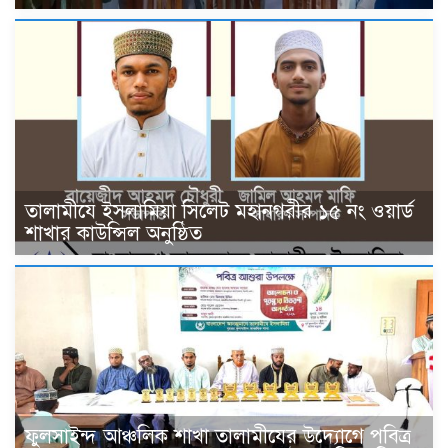
তালামীযে ইসলামিয়া সিলেট মহানগরীর ১৫ নং ওয়ার্ড
শাখার কাউন্সিল অনুষ্ঠিত
ফুলসাইন্দ আঞ্চলিক শাখা তালামীযের উদ্যোগে পবিত্র