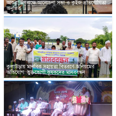
আশুরা উপলক্ষে আলোচনা সভা ও কুইজ প্রতিযোগিতা
অনুষ্ঠিত
কুলাউড়ায় মানবিক সহায়তা বিতরণে অনিয়মের
অভিযোগ: ভুক্তভোগী কৃষকদের মানববন্ধন