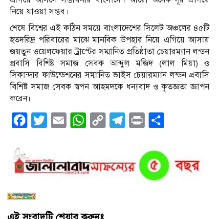
নিয়ে যাওয়া সম্ভব।
শেষে বিশ্বের এই কঠিন সময়ে বাংলাদেশের সিলেট অঞ্চলের ৪৫‌টি
হতদরিদ্র পরিবারের মাঝে মানবিক উপহার নিয়ে এগিয়ে আসায়
জয়তুন ও‌য়েলফেয়ার ট্রাস্ট‌ের সম্মা‌নিত প্রতিষ্ঠাতা চেয়ারম‌্যান লন্ডন
প্রবা‌সি বি‌শিষ্ট সমাজ সেবক আব্দুল ম‌জিদ (লাল মিয়া) ও
সিকান্দার ফাউ‌ন্ডেশ‌নের সম্মা‌নিত ভাইস চেয়ারম‌্যান লন্ডন প্রবা‌সি
বি‌শিষ্ট সমাজ সেবক স্বপন আহমদকে ধন্যবাদ ও কৃতজ্ঞতা জ্ঞাপন
করেন।
Facebook
Twitter
Email
WhatsApp
Copy
Telegram
Print
Share
Link
এই সংবাদটি শেয়ার করুনঃ