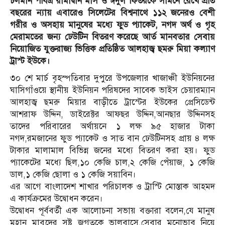
চলমান পবিত্র রামাদ্বান মাস ও ঈদুল ফিতরকে সামনে রেখে প্রতি
বছরের ন্যায় এবারেও সিলেটের বিশ্বনাথে ১১২ জনেরও বেশী
গরীর ও অসহায় মানুষের মধ্যে ফুড প্যাকেট, নগদ অর্থ ও গৃহ
মেরামতের জন্য ঢেউটিন বিতরণ করেছে আর্ত মানবতার সেবায়
নিয়োজিত যুক্তরাজ্য ভিত্তিক প্রতিষ্ঠিত আলহাজ্ব ছমরু মিয়া কল্যাণ
ট্রাস্ট ইউকে।
৩০ শে মার্চ বৃহস্পতিবার দুপুরে উপজেলার খাজাঞ্চী ইউনিয়নের
ঘাসিগাঁওয়ে স্থানীয় ইউনিয়ন পরিষদের সাবেক ভাইস চেয়ারম্যান
আলহাজ্ব ছমরু মিয়ার বাড়ীতে ট্রাস্টের ইউকের প্রেসিডেন্ট
আশরাফ উদ্দিন, ডাইরেক্টর আফছর উদ্দিন,আনছার উদ্দিনসহ
তাদের পরিবারের অর্থায়নে ১ লক্ষ ৯৫ হাজার টাকা
নগদ,রমজানের ফুড প্যাকেট ও সাত বান ঢেউটিনসহ প্রায় ৪ লক্ষ
টাকার মালামাল বিভিন্ন জনের মধ্যে বিতরণ করা হয়। ফুড
প্যাকেটের মধ্যে ছিল,১০ কেজি চাল,২ কেজি পেঁয়াজ, ১ কেজি
ডাল,১ কেজি ছোলা ও ১ কেজি সয়াবিন।
এর আগে বাংলাদেশ শাখার পরিচালক ও ট্রাস্টি মোস্তাক আহমদ
এ কার্যক্রমের উদ্বোধন করেন।
উদ্বোধন পূর্ববর্তী এক আলোচনা সভায় বক্তারা বলেন,যে মানুষ
মহান মাবুদের সৃষ্ট জগতকে ভালবাসে,সেবার মনোভাব নিয়ে