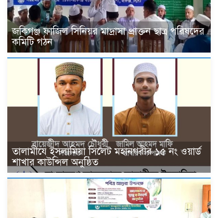
জকিগঞ্জ ফাজিল সিনিয়র মাদ্রাসা প্রাক্তন ছাত্র পরিষদের
কমিটি গঠন
তালামীযে ইসলামিয়া সিলেট মহানগরীর ১৫ নং ওয়ার্ড
শাখার কাউন্সিল অনুষ্ঠিত