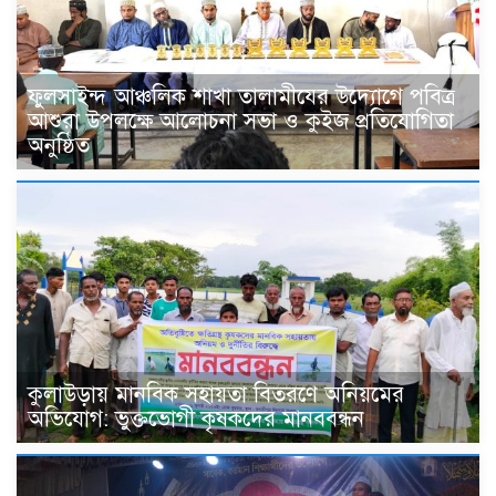
ফুলসাইন্দ আঞ্চলিক শাখা তালামীযের উদ্যোগে পবিত্র
আশুরা উপলক্ষে আলোচনা সভা ও কুইজ প্রতিযোগিতা
অনুষ্ঠিত
কুলাউড়ায় মানবিক সহায়তা বিতরণে অনিয়মের
অভিযোগ: ভুক্তভোগী কৃষকদের মানববন্ধন