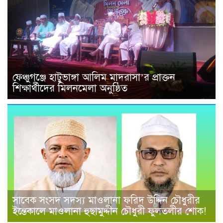
ফেঞ্চুগঞ্জে হাটুভাঙ্গা আলিম মাদরাসা’র প্রাক্তন
শিক্ষার্থীদের মিলনমেলা অনুষ্ঠিত
সাবেক সংসদ সদস্য মাওলানা ফরিদ উদ্দিন চৌধুরীর
ইন্তেকালে মাওলানা হুছামুদ্দীন চৌধুরী ফুলতলীর শোক!