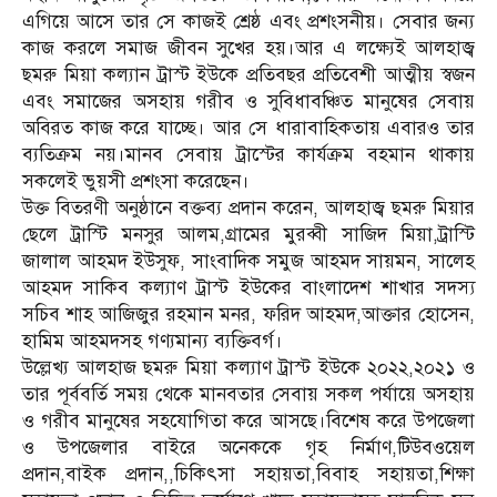
এগিয়ে আসে তার সে কাজই শ্রেষ্ঠ এবং প্রশংসনীয়। সেবার জন্য
কাজ করলে সমাজ জীবন সুখের হয়।আর এ লক্ষ্যেই আলহাজ্ব
ছমরু মিয়া কল্যান ট্রাস্ট ইউকে প্রতিবছর প্রতিবেশী আত্মীয় স্বজন
এবং সমাজের অসহায় গরীব ও সুবিধাবঞ্চিত মানুষের সেবায়
অবিরত কাজ করে যাচ্ছে। আর সে ধারাবাহিকতায় এবারও তার
ব্যতিক্রম নয়।মানব সেবায় ট্রাস্টের কার্যক্রম বহমান থাকায়
সকলেই ভুয়সী প্রশংসা করেছেন।
উক্ত বিতরণী অনুষ্ঠানে বক্তব্য প্রদান করেন, আলহাজ্ব ছমরু মিয়ার
ছেলে ট্রাস্টি মনসুর আলম,গ্রামের মুরব্বী সাজিদ মিয়া,ট্রাস্টি
জালাল আহমদ ইউসুফ, সাংবাদিক সমুজ আহমদ সায়মন, সালেহ
আহমদ সাকিব কল্যাণ ট্রাস্ট ইউকের বাংলাদেশ শাখার সদস্য
সচিব শাহ আজিজুর রহমান মনর, ফরিদ আহমদ,আক্তার হোসেন,
হামিম আহমদসহ গণ্যমান্য ব্যক্তিবর্গ।
উল্লেখ্য আলহাজ ছমরু মিয়া কল্যাণ ট্রাস্ট ইউকে ২০২২,২০২১ ও
তার পূর্ববর্তি সময় থেকে মানবতার সেবায় সকল পর্যায়ে অসহায়
ও গরীব মানুষের সহযোগিতা করে আসছে।বিশেষ করে উপজেলা
ও উপজেলার বাইরে অনেককে গৃহ নির্মাণ,টিউবওয়েল
প্রদান,বাইক প্রদান,,চিকিৎসা সহায়তা,বিবাহ সহায়তা,শিক্ষা