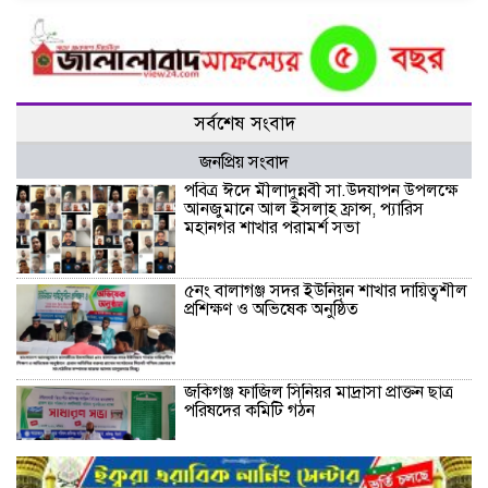
সর্বশেষ সংবাদ
জনপ্রিয় সংবাদ
পবিত্র ঈদে মীলাদুন্নবী সা.উদযাপন উপলক্ষে
আনজুমানে আল ইসলাহ ফ্রান্স, প্যারিস
মহানগর শাখার পরামর্শ সভা
৫নং বালাগঞ্জ সদর ইউনিয়ন শাখার দায়িত্বশীল
প্রশিক্ষণ ও অভিষেক অনুষ্ঠিত
জকিগঞ্জ ফাজিল সিনিয়র মাদ্রাসা প্রাক্তন ছাত্র
পরিষদের কমিটি গঠন