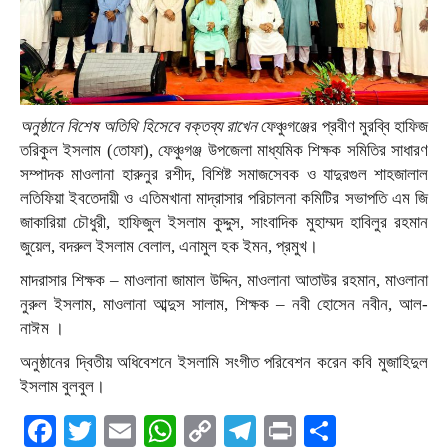
অনুষ্ঠানে বিশেষ অতিথি হিসেবে বক্তব্য রাখেন
ফেঞ্চুগঞ্জের প্রবীণ মুরব্বি হাফিজ
তরিকুল ইসলাম (তোফা), ফেঞ্চুগঞ্জ উপজেলা মাধ্যমিক শিক্ষক সমিতির সাধারণ
সম্পাদক মাওলানা হারুনুর রশীদ, বিশিষ্ট সমাজসেবক ও যাদুরগুল শাহজালাল
লতিফিয়া ইবতেদায়ী ও এতিমখানা মাদ্রাসার পরিচালনা কমিটির সভাপতি এম জি
জাকারিয়া চৌধুরী, হাফিজুল ইসলাম কুদ্দুস, সাংবাদিক মুহাম্মদ হাবিলুর রহমান
জুয়েল, বদরুল ইসলাম বেলাল, এনামুল হক ইমন, প্রমুখ।
মাদরাসার শিক্ষক – মাওলানা জামাল উদ্দিন, মাওলানা আতাউর রহমান, মাওলানা
নুরুল ইসলাম, মাওলানা আব্দুস সালাম, শিক্ষক – নবী হোসেন নবীন, আল-
নাঈম ।
অনুষ্ঠানের দ্বিতীয় অধিবেশনে ইসলামি সংগীত পরিবেশন করেন কবি মুজাহিদুল
ইসলাম বুলবুল।
Facebook
Twitter
Email
WhatsApp
Copy
Telegram
Print
Share