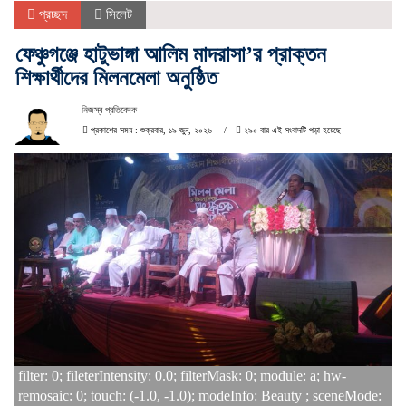
প্রচ্ছদ
সিলেট
ফেঞ্চুগঞ্জে হাটুভাঙ্গা আলিম মাদরাসা’র প্রাক্তন
শিক্ষার্থীদের মিলনমেলা অনুষ্ঠিত
নিজস্ব প্রতিবেদক
প্রকাশের সময় : শুক্রবার, ১৯ জুন, ২০২৬
২৯০ বার এই সংবাদটি পড়া হয়েছে
filter: 0; fileterIntensity: 0.0; filterMask: 0; module: a; hw-
remosaic: 0; touch: (-1.0, -1.0); modeInfo: Beauty ; sceneMode: