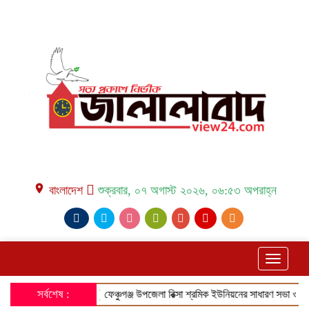
place বাংলাদেশ
শুক্রবার, ০৭ অগাস্ট ২০২৬, ০৬:৫৩ অপরাহ্ন
Toggle
navigati
সর্বশেষ :
❰
ফেঞ্চুগঞ্জ উপজেলা রিক্সা শ্রমিক ইউনিয়নের সাধারণ সভা ও শ্রমিক কার্ড