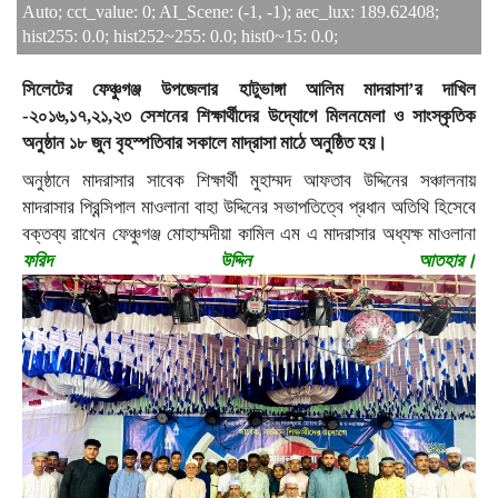
Auto; cct_value: 0; AI_Scene: (-1, -1); aec_lux: 189.62408;
hist255: 0.0; hist252~255: 0.0; hist0~15: 0.0;
সিলেটের ফেঞ্চুগঞ্জ উপজেলার হাটুভাঙ্গা আলিম মাদরাসা’র দাখিল
-২০১৬,১৭,২১,২৩ সেশনের শিক্ষার্থীদের উদ্যোগে মিলনমেলা ও সাংস্কৃতিক
অনুষ্ঠান ১৮ জুন বৃহস্পতিবার সকালে মাদ্রাসা মাঠে অনুষ্ঠিত হয়।
অনুষ্ঠানে মাদরাসার সাবেক শিক্ষার্থী মুহাম্মদ আফতাব উদ্দিনের সঞ্চালনায়
মাদরাসার প্রিন্সিপাল মাওলানা বাহা উদ্দিনের সভাপতিত্বে প্রধান অতিথি হিসেবে
বক্তব্য রাখেন ফেঞ্চুগঞ্জ মোহাম্মদীয়া কামিল এম এ মাদরাসার অধ্যক্ষ মাওলানা
ফরিদ উদ্দিন আতহার।