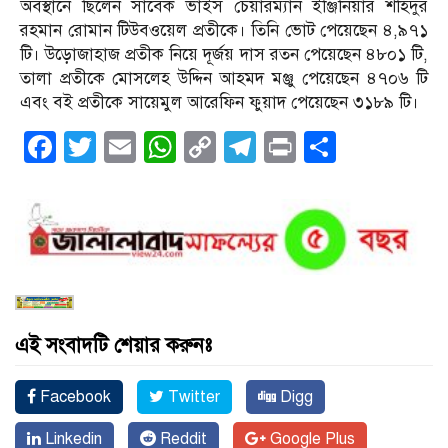
অবস্থানে ছিলেন সাবেক ভাইস চেয়ারম্যান ইঞ্জিনিয়ার শহিদুর
রহমান রোমান টিউবওয়েল প্রতীকে। তিনি ভোট পেয়েছেন ৪,৯৭১
টি। উড়োজাহাজ প্রতীক নিয়ে দূর্জয় দাস রতন পেয়েছেন ৪৮০১ টি,
তালা প্রতীকে মোসলেহ উদ্দিন আহমদ মঞ্জু পেয়েছেন ৪৭০৬ টি
এবং বই প্রতীকে সায়েমুল আরেফিন ফুয়াদ পেয়েছেন ৩১৮৯ টি।
Facebook
Twitter
Email
WhatsApp
Copy
Telegram
Print
Share
Link
এই সংবাদটি শেয়ার করুনঃ
Facebook
Twitter
Digg
Linkedin
Reddit
Google Plus