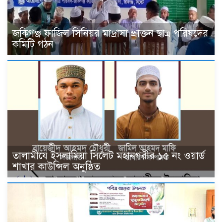
জকিগঞ্জ ফাজিল সিনিয়র মাদ্রাসা প্রাক্তন ছাত্র পরিষদের
কমিটি গঠন
তালামীযে ইসলামিয়া সিলেট মহানগরীর ১৫ নং ওয়ার্ড
শাখার কাউন্সিল অনুষ্ঠিত