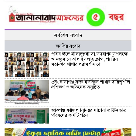
সর্বশেষ সংবাদ
জনপ্রিয় সংবাদ
পবিত্র ঈদে মীলাদুন্নবী সা.উদযাপন উপলক্ষে
আনজুমানে আল ইসলাহ ফ্রান্স, প্যারিস
মহানগর শাখার পরামর্শ সভা
৫নং বালাগঞ্জ সদর ইউনিয়ন শাখার দায়িত্বশীল
প্রশিক্ষণ ও অভিষেক অনুষ্ঠিত
জকিগঞ্জ ফাজিল সিনিয়র মাদ্রাসা প্রাক্তন ছাত্র
পরিষদের কমিটি গঠন