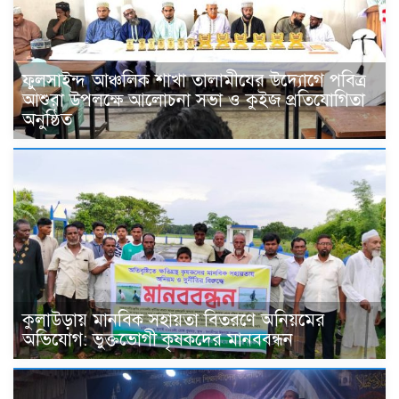
ফুলসাইন্দ আঞ্চলিক শাখা তালামীযের উদ্যোগে পবিত্র
আশুরা উপলক্ষে আলোচনা সভা ও কুইজ প্রতিযোগিতা
অনুষ্ঠিত
কুলাউড়ায় মানবিক সহায়তা বিতরণে অনিয়মের
অভিযোগ: ভুক্তভোগী কৃষকদের মানববন্ধন