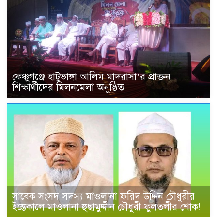
ফেঞ্চুগঞ্জে হাটুভাঙ্গা আলিম মাদরাসা’র প্রাক্তন
শিক্ষার্থীদের মিলনমেলা অনুষ্ঠিত
সাবেক সংসদ সদস্য মাওলানা ফরিদ উদ্দিন চৌধুরীর
ইন্তেকালে মাওলানা হুছামুদ্দীন চৌধুরী ফুলতলীর শোক!