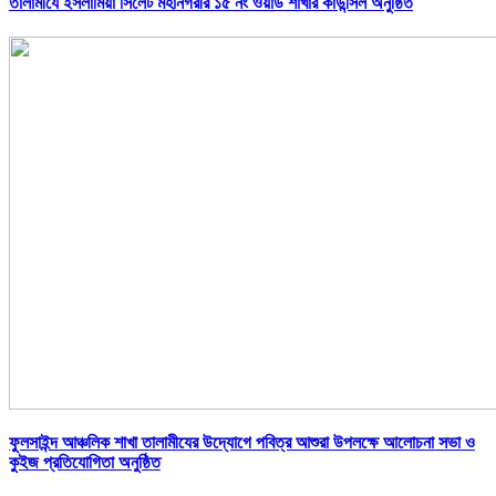
তালামীযে ইসলামিয়া সিলেট মহানগরীর ১৫ নং ওয়ার্ড শাখার কাউন্সিল অনুষ্ঠিত
ফুলসাইন্দ আঞ্চলিক শাখা তালামীযের উদ্যোগে পবিত্র আশুরা উপলক্ষে আলোচনা সভা ও
কুইজ প্রতিযোগিতা অনুষ্ঠিত