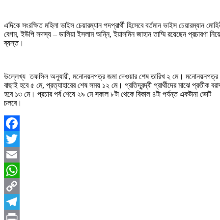
এদিকে সংরক্ষিত মহিলা ভাইস চেয়ারম্যান পদপ্রার্থী হিসেবে বর্তমান ভাইস চেয়ারম্যান মোহি
বেগম, ইউপি সদস্য – ডালিয়া ইসলাম অন্নি, ইয়াসমিন জাহান তাম্মি রয়েছেন প্রচারণা নিয়
ব্যস্ত।
উল্লেখ্য
তফসিল অনুযায়ী, মনোনয়নপত্র জমা দেওয়ার শেষ তারিখ ২ মে। মনোনয়নপত্র
বাছাই হবে ৫ মে, প্রত্যাহারের শেষ সময় ১২ মে। প্রতিদ্বন্দ্বী প্রার্থীদের মাঝে প্রতীক বরাদ
হবে ১৩ মে। প্রচার পর্ব শেষে ২৯ মে সকাল ৮টা থেকে বিকাল ৪টা পর্যন্ত একটানা ভোট
চলবে।
Facebook
Twitter
Email
WhatsApp
Copy
Link
Telegram