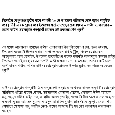
সিলেটের ফেঞ্চুগঞ্জে তৃতীয় ধাপে আগামী ২৯ মে উপজেলা পরিষদের ভোট গ্রহণ অনুষ্ঠিত
হবে। নির্বাচন কে কেন্দ্র করে ইতমধ্যে মাঠে নেমেছেন চেয়ারম্যান – ভাইস চেয়ারম্যান –
মহিলা ভাইস চেয়ারম্যান পদপ্রার্থী হিসেবে দুই ডজনের বেশি প্রার্থী।
এর মধ্যে আলোচনায় রয়েছেন বর্তমান চেয়ারম্যান বীর মুক্তিযোদ্ধা মো. নুরুল ইসলাম,
উপজেলা আওয়ামী লীগের সাধারণ সম্পাদক আব্দুল বাছিত টুটুল, সাবেক চেয়ারম্যান
সাইফুল্লাহ আল হোসাইন, উপজেলা ছাত্রলীগের সাবেক সভাপতি আশফাকুল ইসলাম ছাব্বি
উপজেলা আল ইসলাহ’র সহ-সভাপতি কাজী মাওলানা মো. বদরুদ্দোজা, জাকের পার্টি নেতা
আলী হাসান শাহীন, বর্তমান ভাইস চেয়ারম্যান জহিরুল ইসলাম মুরাদ, সহ আরও কয়েকজন
প্রার্থী।
ভাইস চেয়ারম্যান পদপ্রার্থী হিসেবে প্রচারণা অব্যাহত রেখেছেন সাবেক অস্থায়ী চেয়ারম্যা
ইঞ্জিনিয়ার শহিদুর রহমান রোমান, সমাজসেবক মোহাম্মদ হোসেন, মোসলেহ উদ্দিন আহমেদ
মঞ্জু, আব্দুল খালিক রুহিল শাহ, জাহাঙ্গীর আলম মুজাহিদ, আওয়ামী লীগ নেতা জালাল আহমেদ
কারাবন্দী সুয়েজ আহমেদ সুহেল, সায়েমুল আরেফিন ফুয়াদ, তালামীযের কেন্দ্রীয় নেতা- শাহ
হোসাইন মোহাম্মদ বাবু, শ্রমিক নেতা- রাসেল আহমেদ টিটু সহ বেশ কয়েকজন আলোচনায়
আছেন।