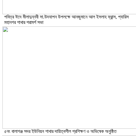
পবিত্র ঈদে মীলাদুন্নবী সা.উদযাপন উপলক্ষে আনজুমানে আল ইসলাহ ফ্রান্স, প্যারিস
মহানগর শাখার পরামর্শ সভা
৫নং বালাগঞ্জ সদর ইউনিয়ন শাখার দায়িত্বশীল প্রশিক্ষণ ও অভিষেক অনুষ্ঠিত