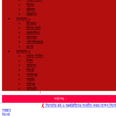
ফিচার
বরিশাল
বিজ্ঞপ্তি
অন্যান্য ২
বিনোদন
বিশেষ বার্তা
ময়মনসিংহ
মুক্তমত
মৌলভীবাজার
রংপুর
অন্যান্য ৩
লাইফ স্টাইল
শিক্ষা
সাহিত্য
সিলেট
সুনামগঞ্জ
স্বাস্থ্য
হবিগঞ্জ
হাসিখুশি
সর্বশেষ :
❰
সিলেটের কন্ঠ ও যন্ত্রশিল্পীদের সংঘটিত করার লক্ষ্যে সিলেট মি
প্রচ্ছদ
সিলেট