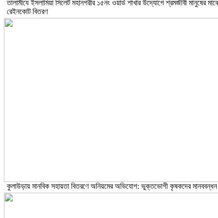
তালামীযে ইসলামিয়া সিলেট মহানগরীর ১৫নং ওয়ার্ড শাখার উদ্যোগে শ্রমজীবী মানুষের মাঝ
রেইনকোট বিতরণ
কুলাউড়ায় মানবিক সহায়তা বিতরণে অনিয়মের অভিযোগ: ভুক্তভোগী কৃষকদের মানববন্ধন