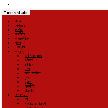
Toggle navigation
প্রচ্ছদ
দেশজুড়ে
জাতীয়
অর্থনীতি
আন্তর্জাতিক
খুলনা
খেলাধুলা
অন্যান্য
আইন আদালত
গুণীজন
চট্টগ্রাম
ঢাকা
তথ্যপ্রযুক্তি
কৃষি
দুর্ঘটনা
রাজনীতি
রাজশাহী
অন্যান্য ১
ধর্ম
প্রকৃতি ও পরিবেশ
প্রবাস বাংলা