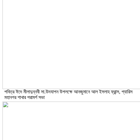
পবিত্র ঈদে মীলাদুন্নবী সা.উদযাপন উপলক্ষে আনজুমানে আল ইসলাহ ফ্রান্স, প্যারিস
মহানগর শাখার পরামর্শ সভা