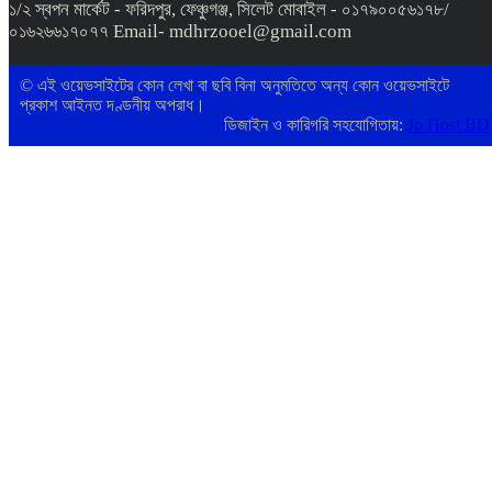
১/২ স্বপন মার্কেট - ফরিদপুর, ফেঞ্চুগঞ্জ, সিলেট মোবাইল - ০১৭৯০০৫৬১৭৮/
০১৬২৬৬১৭০৭৭ Email- mdhrzooel@gmail.com
© এই ওয়েভসাইটের কোন লেখা বা ছবি বিনা অনুমতিতে অন্য কোন ওয়েভসাইটে
প্রকাশ আইনত দণ্ডনীয় অপরাধ।
ডিজাইন ও কারিগরি সহযোগিতায়:
Jp Host BD