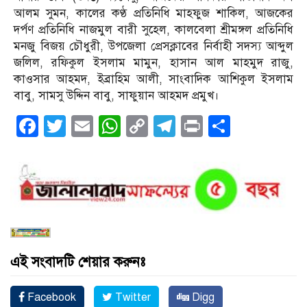
আলম সুমন, কালের কণ্ঠ প্রতিনিধি মাহফুজ শাকিল, আজকের
দর্পণ প্রতিনিধি নাজমুল বারী সুহেল, কালবেলা শ্রীমঙ্গল প্রতিনিধি
মনজু বিজয় চৌধুরী, উপজেলা প্রেসক্লাবের নির্বাহী সদস্য আব্দুল
জলিল, রফিকুল ইসলাম মামুন, হাসান আল মাহমুদ রাজু,
কাওসার আহমদ, ইব্রাহিম আলী, সাংবাদিক আশিকুল ইসলাম
বাবু, সামসু উদ্দিন বাবু, সাফুয়ান আহমদ প্রমুখ।
Facebook
Twitter
Email
WhatsApp
Copy
Telegram
Print
Share
Link
এই সংবাদটি শেয়ার করুনঃ
Facebook
Twitter
Digg