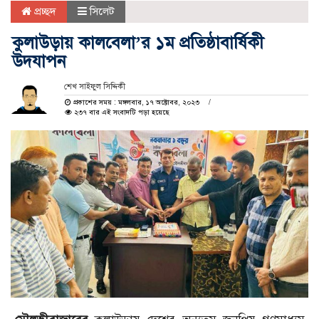
প্রচ্ছদ
সিলেট
কুলাউড়ায় কালবেলা’র ১ম প্রতিষ্ঠাবার্ষিকী
উদযাপন
শেখ সাইফুল সিদ্দিকী
প্রকাশের সময় : মঙ্গলবার, ১৭ অক্টোবর, ২০২৩
২৩৭ বার এই সংবাদটি পড়া হয়েছে