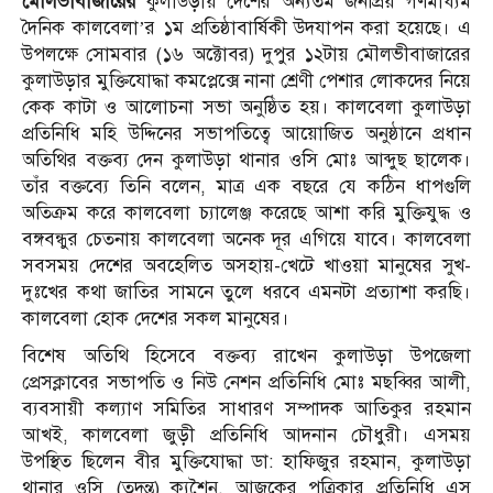
মৌলভীবাজারের
কুলাউড়ায় দেশের অন্যতম জনপ্রিয় গণমাধ্যম
দৈনিক কালবেলা’র ১ম প্রতিষ্ঠাবার্ষিকী উদযাপন করা হয়েছে। এ
উপলক্ষে সোমবার (১৬ অক্টোবর) দুপুর ১২টায় মৌলভীবাজারের
কুলাউড়ার মুক্তিযোদ্ধা কমপ্লেক্সে নানা শ্রেণী পেশার লোকদের নিয়ে
কেক কাটা ও আলোচনা সভা অনুষ্ঠিত হয়। কালবেলা কুলাউড়া
প্রতিনিধি মহি উদ্দিনের সভাপতিত্বে আয়োজিত অনুষ্ঠানে প্রধান
অতিথির বক্তব্য দেন কুলাউড়া থানার ওসি মোঃ আব্দুছ ছালেক।
তাঁর বক্তব্যে তিনি বলেন, মাত্র এক বছরে যে কঠিন ধাপগুলি
অতিক্রম করে কালবেলা চ্যালেঞ্জ করেছে আশা করি মুক্তিযুদ্ধ ও
বঙ্গবন্ধুর চেতনায় কালবেলা অনেক দূর এগিয়ে যাবে। কালবেলা
সবসময় দেশের অবহেলিত অসহায়-খেটে খাওয়া মানুষের সুখ-
দুঃখের কথা জাতির সামনে তুলে ধরবে এমনটা প্রত্যাশা করছি।
কালবেলা হোক দেশের সকল মানুষের।
বিশেষ অতিথি হিসেবে বক্তব্য রাখেন কুলাউড়া উপজেলা
প্রেসক্লাবের সভাপতি ও নিউ নেশন প্রতিনিধি মোঃ মছব্বির আলী,
ব্যবসায়ী কল্যাণ সমিতির সাধারণ সম্পাদক আতিকুর রহমান
আখই, কালবেলা জুড়ী প্রতিনিধি আদনান চৌধুরী। এসময়
উপস্থিত ছিলেন বীর মুক্তিযোদ্ধা ডা: হাফিজুর রহমান, কুলাউড়া
থানার ওসি (তদন্ত) ক্যশৈনু, আজকের পত্রিকার প্রতিনিধি এস