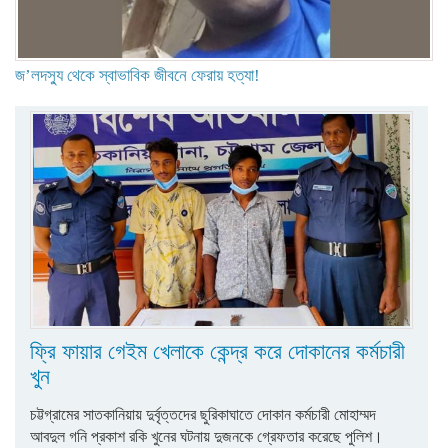
জ’লদস্যু থেকে স্বাভাবিক জীবনে ফেরায় হত্যা!
ফ্রি ফায়ার গেইম খেলাকে কেন্দ্র করে দোকানের কর্মচারী
খুন
চট্টগ্রামের সাতকানিয়ায় দুর্বৃত্তদের ছুরিকাঘাতে দোকান কর্মচারী মোহাম্মদ
আবদুল গনি প্রকাশ রকি খুনের ঘটনায় দুজনকে গ্রেফতার করেছে পুলিশ।