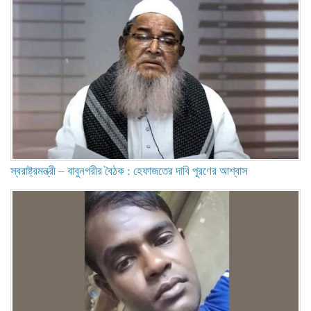
স্বরাষ্ট্রমন্ত্রী – বাবুনগরীর বৈঠক : হেফাজতের দাবি পূরণের আশ্বাস