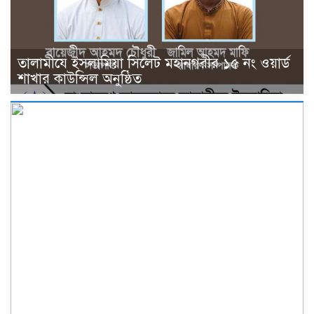
তালামীযে ইসলামিয়া সিলেট মহানগরীর ১৫ নং ওয়ার্ড
শাখার কাউন্সিল অনুষ্ঠিত