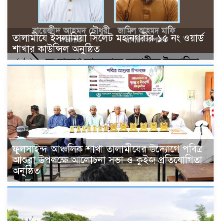
তালামীযে ইসলামিয়া সিলেট মহানগরীর ১৫ নং ওয়ার্ড
শাখার কাউন্সিল অনুষ্ঠিত
ফুলসাইন্দ আঞ্চলিক শাখা তালামীযের উদ্যোগে পবিত্র
আশুরা উপলক্ষে আলোচনা সভা ও কুইজ প্রতিযোগিতা
অনুষ্ঠিত