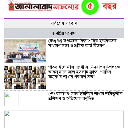
সর্বশেষ সংবাদ
জনপ্রিয় সংবাদ
ফেঞ্চুগঞ্জ উপজেলা রিক্সা শ্রমিক ইউনিয়নের
সাধারণ সভা ও শ্রমিক কার্ড বিতরণ
পবিত্র ঈদে মীলাদুন্নবী সা.উদযাপন উপলক্ষে
আনজুমানে আল ইসলাহ ফ্রান্স, প্যারিস
মহানগর শাখার পরামর্শ সভা
৫নং বালাগঞ্জ সদর ইউনিয়ন শাখার দায়িত্বশীল
প্রশিক্ষণ ও অভিষেক অনুষ্ঠিত