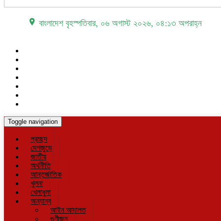
place বাংলাদেশ
বৃহস্পতিবার, ০৬ অগাস্ট ২০২৬, ০৪:১৩ অপরাহ্ন
Toggle navigation
প্রচ্ছদ
দেশজুড়ে
জাতীয়
অর্থনীতি
আন্তর্জাতিক
খুলনা
খেলাধুলা
অন্যান্য
আইন আদালত
গুণীজন