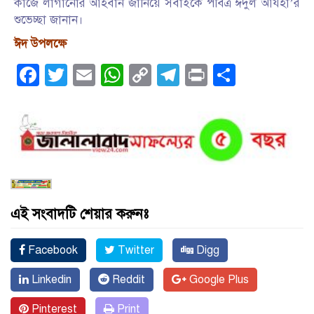
কাজে লাগানোর আহবান জানিয়ে সবাইকে পবিত্র ঈদুল আযহা’র
শুভেচ্ছা জানান।
ঈদ উপলক্ষে
Facebook
Twitter
Email
WhatsApp
Copy
Telegram
Print
Share
Link
এই সংবাদটি শেয়ার করুনঃ
Facebook
Twitter
Digg
Linkedin
Reddit
Google Plus
Pinterest
Print