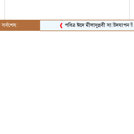
সর্বশেষ:
❰
পবিত্র ঈদে মীলাদুন্নবী সা.উদযাপন উপলক্