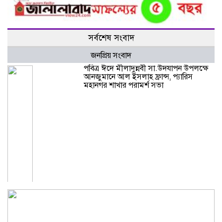
সর্বশেষ সংবাদ
জনপ্রিয় সংবাদ
পবিত্র ঈদে মীলাদুন্নবী সা.উদযাপন উপলক্ষে
আনজুমানে আল ইসলাহ ফ্রান্স, প্যারিস
মহানগর শাখার পরামর্শ সভা