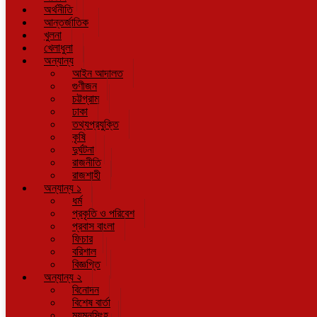
অর্থনীতি
আন্তর্জাতিক
খুলনা
খেলাধুলা
অন্যান্য
আইন আদালত
গুণীজন
চট্টগ্রাম
ঢাকা
তথ্যপ্রযুক্তি
কৃষি
দুর্ঘটনা
রাজনীতি
রাজশাহী
অন্যান্য ১
ধর্ম
প্রকৃতি ও পরিবেশ
প্রবাস বাংলা
ফিচার
বরিশাল
বিজ্ঞপ্তি
অন্যান্য ২
বিনোদন
বিশেষ বার্তা
ময়মনসিংহ