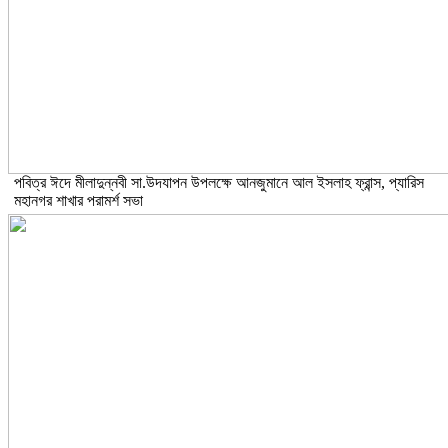
পবিত্র ঈদে মীলাদুন্নবী সা.উদযাপন উপলক্ষে আনজুমানে আল ইসলাহ ফ্রান্স, প্যারিস
মহানগর শাখার পরামর্শ সভা