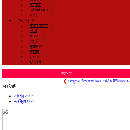
মুক্তমত
মৌলভীবাজার
রংপুর
অন্যান্য ৩
লাইফ স্টাইল
শিক্ষা
সাহিত্য
সিলেট
সুনামগঞ্জ
স্বাস্থ্য
হবিগঞ্জ
হাসিখুশি
সর্বশেষ :
❰
ফেঞ্চুগঞ্জ উপজেলা রিক্সা শ্রমিক ইউনিয়নের সাধারণ 
কানাইঘাট
সর্বশেষ সংবাদ
জনপ্রিয় সংবাদ