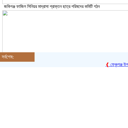
জকিগঞ্জ ফাজিল সিনিয়র মাদ্রাসা প্রাক্তন ছাত্র পরিষদের কমিটি গঠন
সর্বশেষ:
❰
ফেঞ্চুগঞ্জ উপজেলা রি
তালামীযে ইসলামিয়া সিলেট মহানগরীর ১৫ নং ওয়ার্ড শাখার কাউন্সিল অনুষ্ঠিত