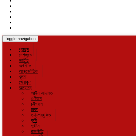
Toggle navigation
প্রচ্ছদ
দেশজুড়ে
জাতীয়
অর্থনীতি
আন্তর্জাতিক
খুলনা
খেলাধুলা
অন্যান্য
আইন আদালত
গুণীজন
চট্টগ্রাম
ঢাকা
তথ্যপ্রযুক্তি
কৃষি
দুর্ঘটনা
রাজনীতি