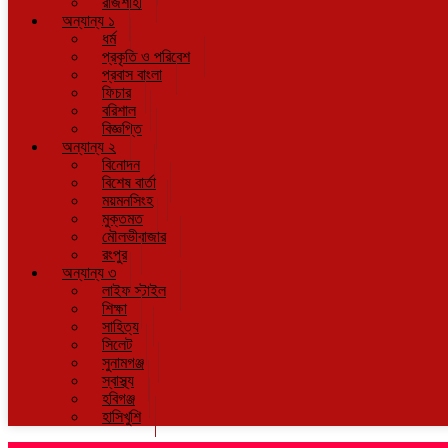
রাজশাহী
অন্যান্য ১
ধর্ম
প্রকৃতি ও পরিবেশ
প্রবাস বাংলা
ফিচার
বরিশাল
বিজ্ঞপ্তি
অন্যান্য ২
বিনোদন
বিশেষ বার্তা
ময়মনসিংহ
মুক্তমত
মৌলভীবাজার
রংপুর
অন্যান্য ৩
লাইফ স্টাইল
শিক্ষা
সাহিত্য
সিলেট
সুনামগঞ্জ
স্বাস্থ্য
হবিগঞ্জ
হাসিখুশি